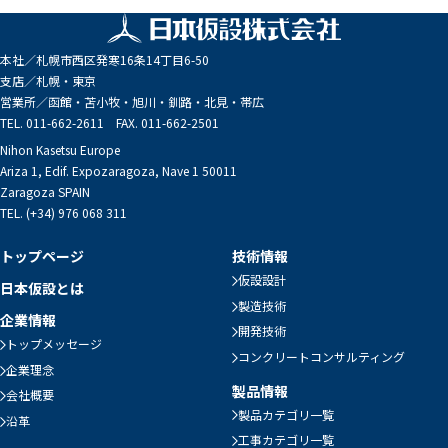
本社／
札幌市西区発寒16条14丁目6-50
支店／
札幌・東京
営業所／
函館・苫小牧・旭川・釧路・北見・帯広
TEL. 011-662-2611 FAX. 011-662-2501
Nihon Kasetsu Europe
Ariza 1, Edif. Expozaragoza, Nave 1 50011
Zaragoza SPAIN
TEL. (+34) 976 068 311
トップページ
技術情報
仮設設計
日本仮設とは
製造技術
企業情報
開発技術
トップメッセージ
コンクリートコンサルティング
企業理念
製品情報
会社概要
製品カテゴリ一覧
沿革
工事カテゴリ一覧