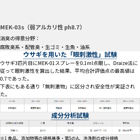
MEK-03s（弱アルカリ性 ph8.7）
消臭の得意分野：
腐敗臭系・配管臭・生ゴミ・生魚・油系
ウサギを用いた「眼刺激性」試験
ウサギ3匹片目にMEK-01スプレーを0.1ml点眼し、Draize法に
従って眼刺激性を算出した結果、平均合計評価点の最高値は
0.7であった。
下表にもある通り「無刺激物」に区分され安全性が実証され
た。
成分分析試験
※1 食品、添加物等の規格基準・第5のA、洗浄剤の成分規格