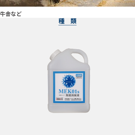
牛舎など
種 類