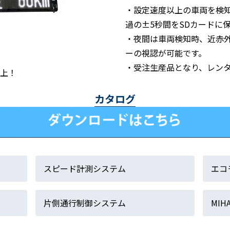
・設定速度以上の車両を検
過の±5秒間をSDカードに
・夜間は車両検知時、近赤
ーの視認が可能です。
・受注生産品となり、レン
上！
カタログ
スピード計測システム
エコ
片側通行制御システム
MI