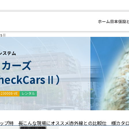
ホーム
日本仮設
rsⅡ
システム
ッカーズ
eckCarsⅡ）
230008-VE
レンタル
ップ
特 長
こんな現場にオススメ
赤外線との比較
仕 様
カタ