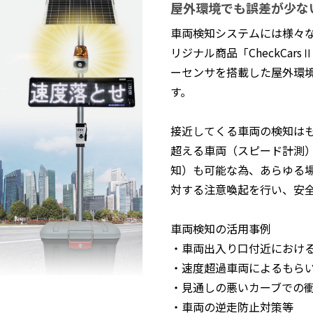
屋外環境でも誤差が少な
車両検知システムには様々
リジナル商品「CheckCa
ーセンサを搭載した屋外環
す。
接近してくる車両の検知は
超える車両（スピード計測
知）も可能な為、あらゆる
対する注意喚起を行い、安
車両検知の活用事例
・車両出入り口付近におけ
・速度超過車両によるもら
・見通しの悪いカーブでの
・車両の逆走防止対策等