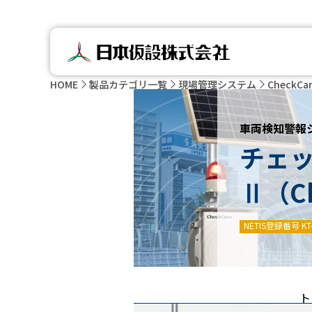
HOME
製品カテゴリ一覧
現場管理システム
CheckCa
車両検知警報
チェ
Ⅱ（Ch
NETIS登録番号 KT-
ト