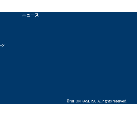
ニュース
ング
©NIHON KASETSU.All rights reserved.