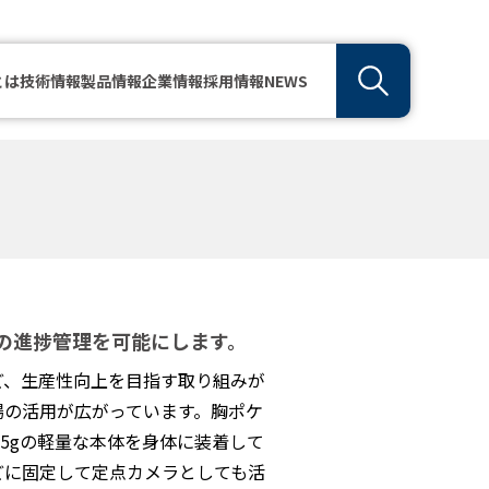
とは
技術情報
製品情報
企業情報
採用情報
NEWS
の進捗管理を可能にします。
ど、生産性向上を目指す取り組みが
場の活用が広がっています。胸ポケ
165gの軽量な本体を身体に装着して
どに固定して定点カメラとしても活