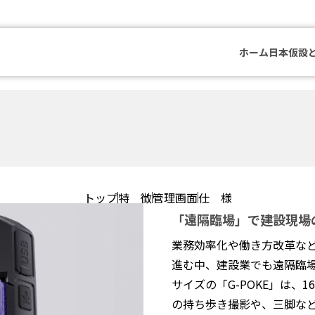
ホーム
日本仮設
トップ
特 徴
管理画面
仕 様
「遠隔臨場」で建設現場
業務効率化や働き方改革な
進む中、建設業でも遠隔臨
サイズの「G-POKE」は、
の持ち歩き撮影や、三脚な