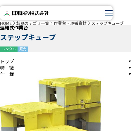
HOME
製品カテゴリ一覧
作業台・運搬資材
ステップキューブ
連結式作業台
ステップキューブ
レンタル
販売
トップ
特 徴
仕 様