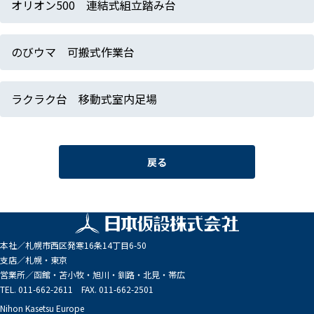
オリオン500 連結式組立踏み台
のびウマ 可搬式作業台
ラクラク台 移動式室内足場
戻る
本社／
札幌市西区発寒16条14丁目6-50
支店／
札幌・東京
営業所／
函館・苫小牧・旭川・釧路・北見・帯広
TEL. 011-662-2611 FAX. 011-662-2501
Nihon Kasetsu Europe