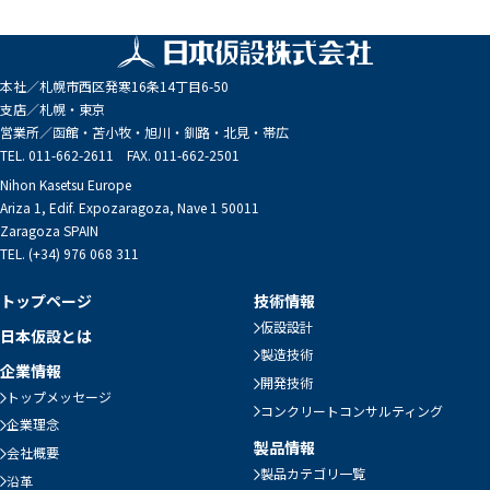
本社／
札幌市西区発寒16条14丁目6-50
支店／
札幌・東京
営業所／
函館・苫小牧・旭川・釧路・北見・帯広
TEL. 011-662-2611 FAX. 011-662-2501
Nihon Kasetsu Europe
Ariza 1, Edif. Expozaragoza, Nave 1 50011
Zaragoza SPAIN
TEL. (+34) 976 068 311
トップページ
技術情報
仮設設計
日本仮設とは
製造技術
企業情報
開発技術
トップメッセージ
コンクリートコンサルティング
企業理念
製品情報
会社概要
製品カテゴリ一覧
沿革