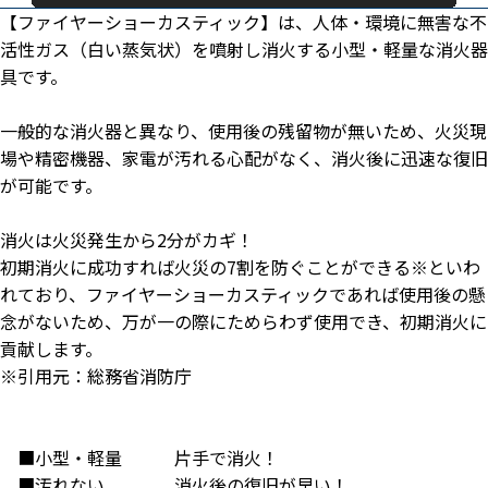
【ファイヤーショーカスティック】は、人体・環境に無害な不
活性ガス（白い蒸気状）を噴射し消火する小型・軽量な消火器
具です。
一般的な消火器と異なり、使用後の残留物が無いため、火災現
場や精密機器、家電が汚れる心配がなく、消火後に迅速な復旧
が可能です。
消火は火災発生から2分がカギ！
初期消火に成功すれば火災の7割を防ぐことができる※といわ
れており、ファイヤーショーカスティックであれば使用後の懸
念がないため、万が一の際にためらわず使用でき、初期消火に
貢献します。
※引用元：総務省消防庁
■小型・軽量 片手で消火！
■汚れない 消火後の復旧が早い！