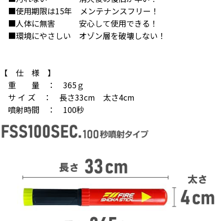
■使用期限は15年 メンテナンスフリー！
■人体に無害 安心して使用できる！
■環境にやさしい オゾン層を破壊しない！
【 仕 様 】
重 量 ： 365ｇ
サ イ ズ ： 長さ33cm 太さ4cm
噴射時間 ： 100秒