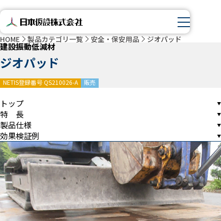
HOME
製品カテゴリ一覧
安全・保安用品
ジオパッド
建設振動低減材
ジオパッド
NETIS登録番号 QS210026-A
販売
トップ
特 長
製品仕様
効果検証例