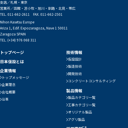
支店／
札幌・東京
営業所／
函館・苫小牧・旭川・釧路・北見・帯広
TEL. 011-662-2611 FAX. 011-662-2501
Nihon Kasetsu Europe
Ariza 1, Edif. Expozaragoza, Nave 1 50011
Zaragoza SPAIN
TEL. (+34) 976 068 311
トップページ
技術情報
仮設設計
日本仮設とは
製造技術
企業情報
開発技術
トップメッセージ
コンクリートコンサルティング
企業理念
製品情報
会社概要
製品カテゴリ一覧
沿革
工事カテゴリ一覧
オリジナル製品
アグリ製品