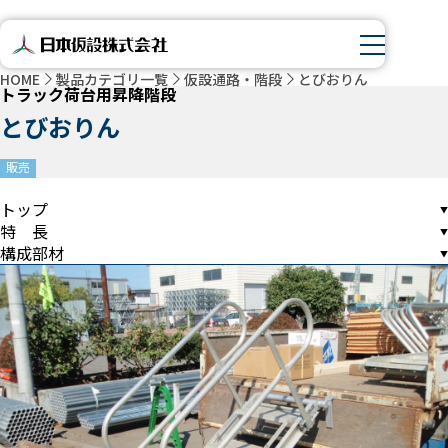
HOME
製品カテゴリ一覧
仮設通路・階段
とびおりん
トラック荷台用昇降階段
とびおりん
販売
トップ
特 長
構成部材