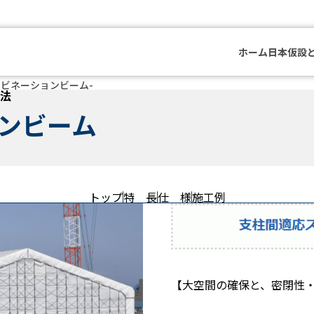
ホーム
日本仮設
ンビネーションビーム-
法
ンビーム
トップ
特 長
仕 様
施工例
【大空間の確保と、密閉性