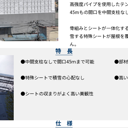
高強度パイプを使用したテ
45mもの間口を中間支柱な
骨組みとシートが一体化す
雪する特殊シートが屋根を
ん。
特 長
●中間支柱なしで間口45ｍまで可能
●部材
●特殊シートで積雪の心配なし
●高い
●シートの収まりがよく高い美観性
仕 様