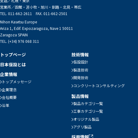
支店／
札幌・東京
営業所／
函館・苫小牧・旭川・釧路・北見・帯広
TEL. 011-662-2611 FAX. 011-662-2501
Nihon Kasetsu Europe
Ariza 1, Edif. Expozaragoza, Nave 1 50011
Zaragoza SPAIN
TEL. (+34) 976 068 311
トップページ
技術情報
仮設設計
日本仮設とは
製造技術
企業情報
開発技術
トップメッセージ
コンクリートコンサルティング
企業理念
製品情報
会社概要
製品カテゴリ一覧
沿革
工事カテゴリ一覧
オリジナル製品
アグリ製品
採用情報